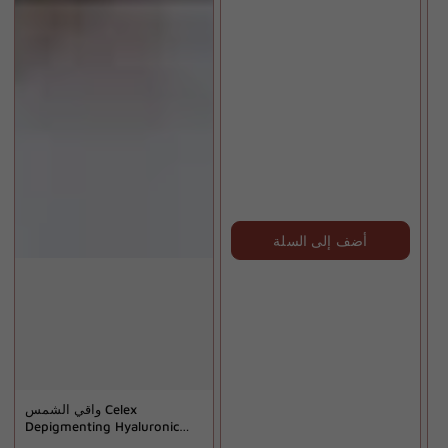
R
Q
p
أضف إلى السلة
واقي الشمس Celex
Depigmenting Hyaluronic
Aqua Touch Sunblock 50+