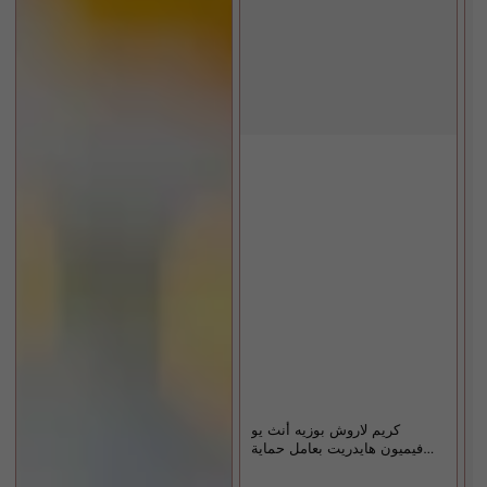
كريم لاروش بوزيه أنث يو
فيميون هايدريت بعامل حماية
من الشمس 50 مل