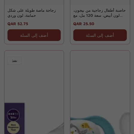
حاضنة أطفال زجاجية من بيجون،
زجاجة ماصة طويلة على شكل
لون أبيض، سعة 120 مل، مع
حمامة، لون وردي
غطاء - A292
Regular
QAR 52.75
Regular
QAR 25.50
price
price
أضف إلى السلة
أضف إلى السلة
نفذ