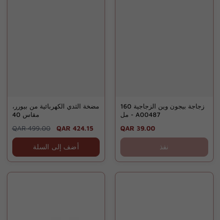
زجاجة بيجون وين الزجاجية 160
مضخة الثدي الكهربائية من بيورر،
مل - A00487
مقاس 40
Regular
QAR 499.00
Sale
QAR 424.15
Regular
QAR 39.00
price
price
price
نفذ
أضف إلى السلة