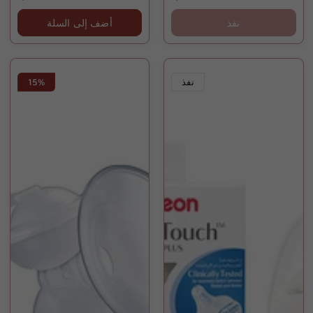
price
price
نفذ
أضف إلى السلة
نفذ
15%