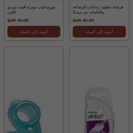
فرشاة تنظيف زجاجات الرضاعة
موزع حليب بودرة أفينت وردي
والحلمات من ميديلا
اللون
Regular
QAR 46.00
Regular
QAR 40.00
price
price
أضف إلى السلة
أضف إلى السلة