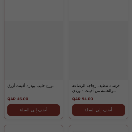
فرشاة تنظيف زجاجة الرضاعة
موزع حليب بودرة أفينت أزرق
والحلمة من أفينت - وردي
SCF145/07
Regular
QAR 46.00
Regular
QAR 54.00
price
price
أضف إلى السلة
أضف إلى السلة