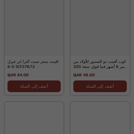
كوب أفينت ذو الصنبور للأولاد من
افينت ستثر سيت الترا اير جيرل
عمر 6 أشهر فما فوق، سعة 200
0-6 SCF376/12
مل، رقم الموديل: SCF551/05
Regular
QAR 64.00
Regular
QAR 48.00
price
price
أضف إلى السلة
أضف إلى السلة