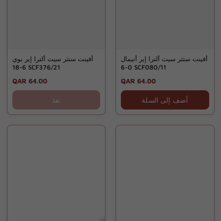
أفينت ستثر سيت ألترا إير أنيمال
أفينت ستثر سيت ألترا إير بوي
6-18 SCF376/21
0-6 SCF080/11
Regular
QAR 64.00
Regular
QAR 64.00
price
price
أضف إلى السلة
نفذ