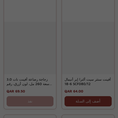
أفينت ستثر سيت ألترا إير أنيمال
زجاجة رضاعة أفينت نات 3.0
6-18 SCF080/12
سعة 260 مل، لون أزرق، رقم
الموديل Scy903/21
Regular
QAR 69.50
Regular
QAR 64.00
price
price
أضف إلى السلة
نفذ