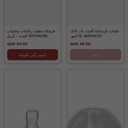
حلمات الرضاعة أفينت نات 2.0،
فرشاة تنظيف زجاجات وحلمات
6 أشهر، Scf044/27
أفينت - أزرق SCF145/06
Regular
QAR 54.00
Regular
QAR 48.00
price
price
نفذ
أضف إلى السلة