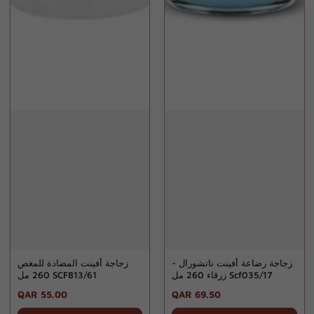
زجاجة رضاعة أفينت ناتشورال -
زجاجة أفينت المضادة للمغص
زرقاء 260 مل Scf035/17
260 مل SCF813/61
Regular
QAR 55.00
Regular
QAR 69.50
price
price