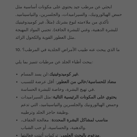
ابحثي عن مرطب جيد يحتوي على مكونات أساسية مثل
حمض الهيالورونيك، والسيراميدات، والجلسرين، والنياسيناميد.
تأكدي من ملاءمته لنوع بشرتك (مثلاً، غير كوميدوغينيك
للبشرة الدهنية، وغني للبشرة الجافة). تجنبي المواد المهيجة
مثل العطور القوية والكحول الزائد.
10. ما الذي يبحث عنه طبيب الأمراض الجلدية في المرطب؟
يبحث أطباء الجلد عن مرطبات تتميز بما يلي:
لن يسد المسام.
غير كوميدوغينيك:
مضاد للحساسية/خالي من العطور
: أقل عرضة للتسبب
في تهيج البشرة، وخاصة للبشرة الحساسة.
يحتوي على المكونات الرئيسية التالية:
مثل السيراميدات
وحمض الهيالورونيك والجلسرين والنياسيناميد، التي تدعم
وظيفة حاجز الجلد وترطيبه.
مناسب لمشاكل البشرة المحددة
: معالجة الجفاف،
والدهنية، والحساسية، أو حب الشباب.
: تركيبات أثبتت فعاليتها.
مدعوم بالبحث العلمي