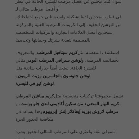
سواء كنت تبحثين عن أفضل مرطب للبشرة الجافة في قطر
أو أفضل مرطب مثالي لـ
في قطر، ستجدين لدينا تشكيلة واسعة تلبي جميع احتياجاتك.
من اللوشن الخفيف إلى الكريمات المرطبة الغنية والمركزة،
ستجدين أفضل العلامات التجارية والتركيبات المتخصصة
المصممة لتغذية بشرتك وحمايتها وتجديدها.
استكشف المفضلة مثل
كريم سيتافيل المرطب
، والمعروف
بخصائصه المرطبة، و
لوشن سيرافي المرطب اليومي
مثالي
للبشرة الجافة. ستجد أيضاً خيارات شائعة مثل
لوشن جلوسون بالجلسرين وزيت الزيتون
و
.
لوشن كيو في للبشرة
تشمل مجموعتنا تركيبات متخصصة مثل
كريم بيبانثين المرطب
،
كريم النهار المضيء من سكين أكاديمي لندن جلو بوست
، و
مرطب لاروش بوزيه إيفاكلار إتش إيزوبيوم
وهذا يساعد في
مكافحة الجذور الحرة.
تسوقي بثقة واعثري على المرطب المثالي لتحقيق بشرة