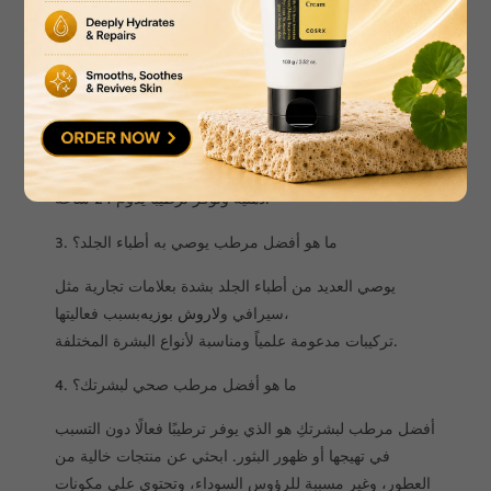
2. هل سيرافي مرطب جيد؟
نعم، سيرافي مرطب جيد، وغالبًا ما يوصي به أطباء الجلد.
منتجاتهم، مثل...
لوشن سيرافي المرطب اليومي
و
كريم ترطيب
تتكون هذه المنتجات من السيراميدات الأساسية
وحمض الهيالورونيك والنياسيناميد، التي تساعد على استعادة
حاجز البشرة الطبيعي والحفاظ عليه. وهي معروفة بكونها غير
دهنية وتوفر ترطيبًا يدوم 24 ساعة.
3. ما هو أفضل مرطب يوصي به أطباء الجلد؟
يوصي العديد من أطباء الجلد بشدة بعلامات تجارية مثل
بسبب فعاليتها،
سيرافي و
لاروش بوزيه
تركيبات مدعومة علمياً ومناسبة لأنواع البشرة المختلفة.
4. ما هو أفضل مرطب صحي لبشرتك؟
أفضل مرطب لبشرتكِ هو الذي يوفر ترطيبًا فعالًا دون التسبب
في تهيجها أو ظهور البثور. ابحثي عن منتجات خالية من
العطور، وغير مسببة للرؤوس السوداء، وتحتوي على مكونات