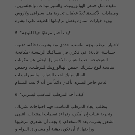
مفيدة مثل حمض الهيالورونيك، والسيراميدات، والجلسرين،
ومضادات الأكسدة. تُعدّ علامات تجارية مثل سيرافي ولاروش
بوزيه خيارات ممتازة بفضل تركيباتها اللطيفة على البشرة.
5. كيف أختار مرطبًا جيدًا للوجه؟
لاختيار مرطب وجه مناسب، حددي نوع بشرتك (جافة، دهنية،
حساسة، عادية). ثم، فكري في مشاكلك الرئيسية (مكافحة
الشيخوخة، حب الشباب، الاحمرار). ابحثي عن مكونات
مناسبة لنوع بشرتك: حمض الهيالورونيك للترطيب، وحمض
الساليسيليك لحب الشباب، والسيراميدات.
لدعم حاجز البشرة. تأكدي دائماً من أنه لا يسد المسام.
6. كيف أجد المرطب المناسب لبشرتي؟
يتطلب إيجاد المرطب المناسب فهم احتياجات بشرتك،
وتجربة عينات إن أمكن، وقراءة تقييمات المنتجات. انتبهي
لشعور بشرتك بعد الاستخدام، إذ يجب أن تشعري بترطيبها
وراحتها، لا أن تكون دهنية أو مشدودة. القوام و