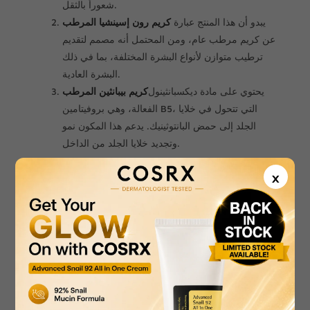
شعوراً بالثقل.
يبدو أن هذا المنتج عبارة
كريم رون إسينشيا المرطب
عن كريم مرطب عام، ومن المحتمل أنه مصمم لتقديم
ترطيب متوازن لأنواع البشرة المختلفة، بما في ذلك
البشرة العادية.
يحتوي على مادة ديكسبانثينول
كريم بيبانثين المرطب
الفعالة، وهي بروفيتامين B5، التي تتحول في خلايا
الجلد إلى حمض البانتوثينيك. يدعم هذا المكون نمو
وتجديد خلايا الجلد من الداخل.
الأسئلة الشائعة حول مرطبات البشرة في قطر
×
كيف أختار مرطبًا جيدًا؟
يعتمد اختيار المرطب المناسب على نوع بشرتكِ والمناخ.
للبشرة الجافة، ابحثي عن كريمات غنية بمكونات مثل
السيراميدات والجلسرين وحمض الهيالورونيك. أما للبشرة
الدهنية أو المعرضة لحب الشباب، فاختاري مرطبات خفيفة
الوزن وغير كوميدوغينيك ذات قوام جل.