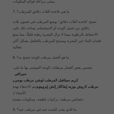
ينبغي مراعاة قوائم المكونات.
7. ما هي قاعدة الثلاث دقائق للمرطب؟
تنصح "قاعدة الثلاث دقائق" بوضع المرطب في غضون ثلاث
دقائق من غسل الوجه أو الاستحمام. يساعد ذلك على
الاحتفاظ بالرطوبة بينما لا تزال البشرة رطبة قليلاً، مما يمنع
فقدان الماء عبر البشرة ويسمح للمرطب بالتغلغل بشكل أكثر
فعالية.
8. ما هو أفضل مرطب للوجه يُنصح به؟
تتضمن بعض أفضل مرطبات الوجه الموصى بها ما يلي:
سيرافي
كريم سيتافيل المرطب
،
لوشن مرطب يومي
و
مرطب لاروش بوزيه إيفاكلار إتش إيزوبيوم
يتم الاحتفاء بهذه
الأشياء لـ
خصائص مرطبة، تركيبات لطيفة، ومكونات مفيدة.
9. ما الذي يجب البحث عنه في مرطب جيد؟