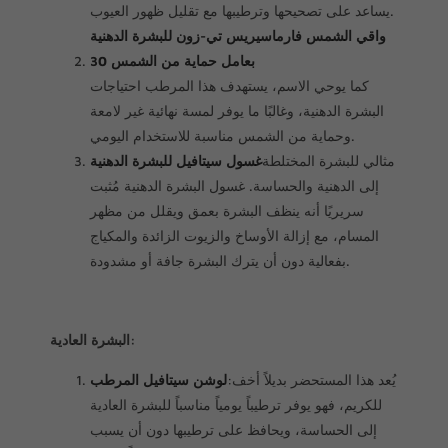
يساعد على تصحيحها وترطيبها مع تقليل ظهور العيوب.
واقي الشمس فارماسيريس تي-زون للبشرة الدهنية
بعامل حماية من الشمس 30
كما يوحي الاسم، يستهدف هذا المرطب احتياجات
البشرة الدهنية، وغالبًا ما يوفر لمسة نهائية غير لامعة
وحماية من الشمس مناسبة للاستخدام اليومي.
مثالي للبشرة المختلطة
غسول سيتافيل للبشرة الدهنية
إلى الدهنية والحساسة. غسول البشرة الدهنية مُثبت
سريريًا أنه ينظف البشرة بعمق ويقلل من مظهر
المسام، مع إزالة الأوساخ والزيوت الزائدة والمكياج
بفعالية دون أن يترك البشرة جافة أو مشدودة.
البشرة العادية:
يُعد هذا المستحضر بديلاً أخف
:
لوشن سيتافيل المرطب
للكريم، فهو يوفر ترطيباً يومياً مناسباً للبشرة العادية
إلى الحساسة، ويحافظ على ترطيبها دون أن يسبب